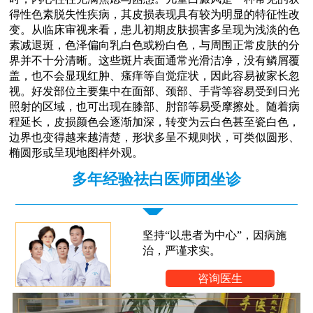
得性色素脱失性疾病，其皮损表现具有较为明显的特征性改
变。从临床审视来看，患儿初期皮肤损害多呈现为浅淡的色
素减退斑，色泽偏向乳白色或粉白色，与周围正常皮肤的分
界并不十分清晰。这些斑片表面通常光滑洁净，没有鳞屑覆
盖，也不会显现红肿、瘙痒等自觉症状，因此容易被家长忽
视。好发部位主要集中在面部、颈部、手背等容易受到日光
照射的区域，也可出现在膝部、肘部等易受摩擦处。随着病
程延长，皮损颜色会逐渐加深，转变为云白色甚至瓷白色，
边界也变得越来越清楚，形状多呈不规则状，可类似圆形、
椭圆形或呈现地图样外观。
多年经验祛白医师团坐诊
坚持“以患者为中心”，因病施
治，严谨求实。
咨询医生