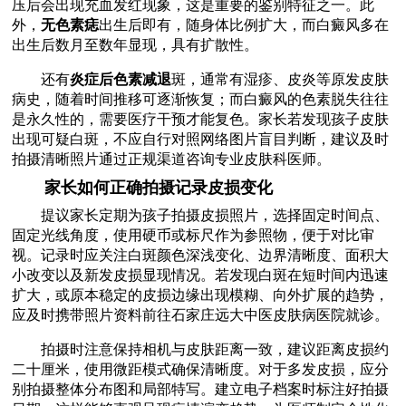
压后会出现充血发红现象，这是重要的鉴别特征之一。此
外，
无色素痣
出生后即有，随身体比例扩大，而白癜风多在
出生后数月至数年显现，具有扩散性。
还有
炎症后色素减退
斑，通常有湿疹、皮炎等原发皮肤
病史，随着时间推移可逐渐恢复；而白癜风的色素脱失往往
是永久性的，需要医疗干预才能复色。家长若发现孩子皮肤
出现可疑白斑，不应自行对照网络图片盲目判断，建议及时
拍摄清晰照片通过正规渠道咨询专业皮肤科医师。
家长如何正确拍摄记录皮损变化
提议家长定期为孩子拍摄皮损照片，选择固定时间点、
固定光线角度，使用硬币或标尺作为参照物，便于对比审
视。记录时应关注白斑颜色深浅变化、边界清晰度、面积大
小改变以及新发皮损显现情况。若发现白斑在短时间内迅速
扩大，或原本稳定的皮损边缘出现模糊、向外扩展的趋势，
应及时携带照片资料前往石家庄远大中医皮肤病医院就诊。
拍摄时注意保持相机与皮肤距离一致，建议距离皮损约
二十厘米，使用微距模式确保清晰度。对于多发皮损，应分
别拍摄整体分布图和局部特写。建立电子档案时标注好拍摄