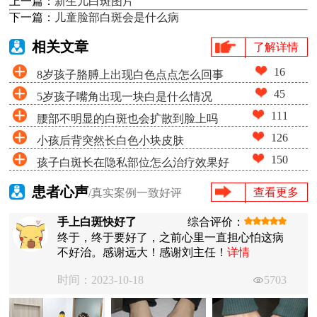
上一篇：
新生儿白斑图片
下一篇：
儿童脸部白斑会是什么病
相关文章
了解详情
16
8岁孩子胳膊上出现白色点点怎么回事
45
5岁孩子嘴角出现一块白是什么情况
111
腰部不明显的白斑也会扩散到脸上吗
126
小孩后背突然长白色小块皮肤
150
孩子白斑长在隐私部位怎么治疗效果好
患者心声
查看更多
/真实案例一致好评
手上白斑快好了
综合评价：
终于，终于要好了，之前心里一直担心怕这病
不好治。感谢远大！感谢刘主任！
详情
时间：2023-10-18
5703