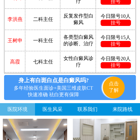
疗
挂号
反复发作型白
今日限号10人
李洪燕
二科主任
癜风
挂号
各类型白癜风
今日限号15人
王树申
一科主任
的诊断、治疗
挂号
女性白癜风诊
今日限号20人
高霞
七科主任
疗
挂号
身上有白斑白点是白癜风吗?
点击
多年经验医生面诊+美国三维皮肤CT
了解
快速准确 祛白更有保障
医院环境
医生风采
联系我们
来院路线