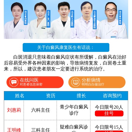
关于白癜风康复医生有话说：
白斑消退只意味着白癜风症状有所缓解，白癜风在治好
后容易受外界各种因素的影响，导致病情复发，白斑卷土重
来，所以，建议患者朋友一定要进行系统的治疗。
在线问医
分析病情
对患者信息保密
明明白白做治疗
姓名
资历
擅长
咨询预约
青少年白癜风
今日限号20人
刘惠莉
六科主任
诊疗
挂号
疑难白癜风诊
今日限号15人
王明峰
三科主任