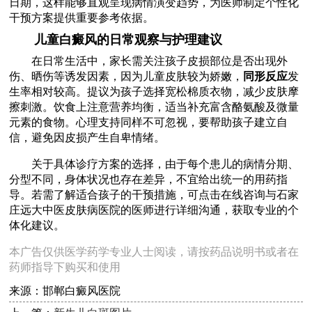
日期，这样能够直观呈现病情演变趋势，为医师制定个性化
干预方案提供重要参考依据。
儿童白癜风的日常观察与护理建议
在日常生活中，家长需关注孩子皮损部位是否出现外
伤、晒伤等诱发因素，因为儿童皮肤较为娇嫩，
同形反应
发
生率相对较高。提议为孩子选择宽松棉质衣物，减少皮肤摩
擦刺激。饮食上注意营养均衡，适当补充富含酪氨酸及微量
元素的食物。心理支持同样不可忽视，要帮助孩子建立自
信，避免因皮损产生自卑情绪。
关于具体诊疗方案的选择，由于每个患儿的病情分期、
分型不同，身体状况也存在差异，不宜给出统一的用药指
导。若需了解适合孩子的干预措施，可点击在线咨询与石家
庄远大中医皮肤病医院的医师进行详细沟通，获取专业的个
体化建议。
本广告仅供医学药学专业人士阅读，请按药品说明书或者在
药师指导下购买和使用
来源：邯郸白癜风医院