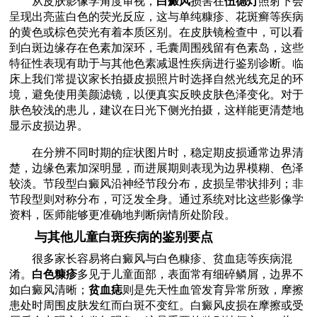
从皮肤影像学角度审视，
白癜风
损害在
伍德灯
照射下会
呈现出亮蓝白色的荧光反应，这与单纯糠疹、花斑癣等疾病
的黄色或棕色荧光有着本质区别。在皮肤镜检查中，可以看
到白斑边缘存在色素加深环，毛囊周围残留有色素岛，这些
特征性表现有助于与其他色素减退性疾病进行鉴别诊断。临
床上我们常提议家长拍摄皮损照片时选择自然光线充足的环
境，避免使用美颜滤镜，以便真实反映皮肤色泽变化。对于
肤色较浅的患儿，建议在日光下侧光拍摄，这样能更清楚地
显示皮损边界。
在分辨不同时期的症状图片时，稳定期皮损通常边界清
楚，边缘色素加深明显，而进展期则表现为边界模糊、色泽
较淡。节段型白癜风沿神经节段分布，皮损呈带状排列；非
节段型则对称分布，可泛发全身。通过系统对比这些影像学
资料，医师能够更准确地判断病情所处阶段。
与其他儿童白斑疾病的鉴别要点
很多家长容易将白癜风与白色糠疹、贫血痣等疾病混
淆。
白色糠疹
多见于儿童面部，表面常有细碎鳞屑，边界不
如白癜风清晰；
贫血痣
则是先天性血管发育异常所致，摩擦
患处时周围皮肤发红而白斑不变红。白癜风皮损在摩擦或受