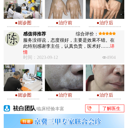
●就诊图
●治疗前
●治疗后
感值得推荐
综合评价：
服务没得说，态度很好，主要是效果不错。在
此特别感谢李主任，认真负责，医术好……
详
情
时间：2023-09-12
4904
●就诊图
●治疗前
●治疗后
祛白团队
了解医生
/临床经验丰富