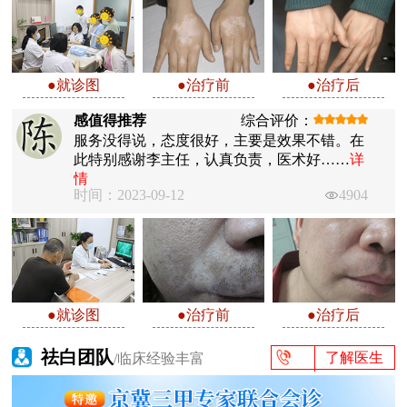
●就诊图
●治疗前
●治疗后
感值得推荐
综合评价：
服务没得说，态度很好，主要是效果不错。在
此特别感谢李主任，认真负责，医术好……
详
情
时间：2023-09-12
4904
●就诊图
●治疗前
●治疗后
祛白团队
了解医生
/临床经验丰富