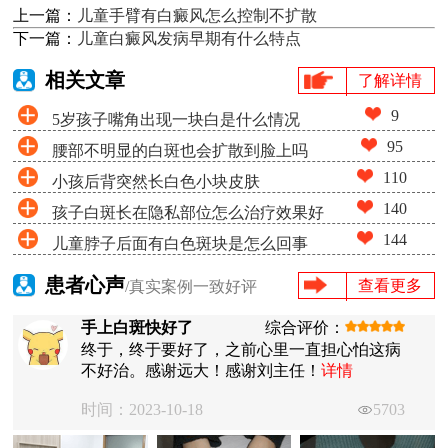
上一篇：
儿童手臂有白癜风怎么控制不扩散
下一篇：
儿童白癜风发病早期有什么特点
相关文章
了解详情
9
5岁孩子嘴角出现一块白是什么情况
95
腰部不明显的白斑也会扩散到脸上吗
110
小孩后背突然长白色小块皮肤
140
孩子白斑长在隐私部位怎么治疗效果好
144
儿童脖子后面有白色斑块是怎么回事
患者心声
查看更多
/真实案例一致好评
手上白斑快好了
综合评价：
终于，终于要好了，之前心里一直担心怕这病
不好治。感谢远大！感谢刘主任！
详情
时间：2023-10-18
5703