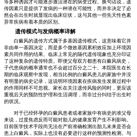
等多种诱因才可能逐步激活潜在的病变过程。换句话说，遗
传因素只是提供了发病的一种潜在可能性，而并非决定了必
然会在出生时就显现出临床症状，这与其他一些先天性色素
异常疾病有着本质的区别。
遗传模式与发病概率详解
白癜风的遗传方式属于多基因遗传模式，这意味着它并
非由单一基因决定，而是多个微效基因累积效应加上环境因
素共同作用的结果。临床上常见的隔代遗传现象也充分印证
了这种复杂的遗传特质。即便父母双方都患有白癜风病史，
子代患病的概率通常也不会超过百分之二十。本院医生在长
期的临床观察中发现，相当比例的白癜风患儿的家族中并没
有明显的病史记录，这说明环境因素在疾病发生发展过程中
的作用同样不可忽视。家长在关注遗传风险的同时，更应该
重视后天的预防性护理和生活调理，而非过分纠结于出生时
的状况。
对于已经怀孕的白癜风患者或者家族中有病史的准父母
来说，过度焦虑反而可能对胎儿的健康发育产生不利影响。
目前医学技术手段尚无法在产前准确检测出胎儿未来是否会
患上白癜风，实际上也没有必要进行这样的预测性检测。与