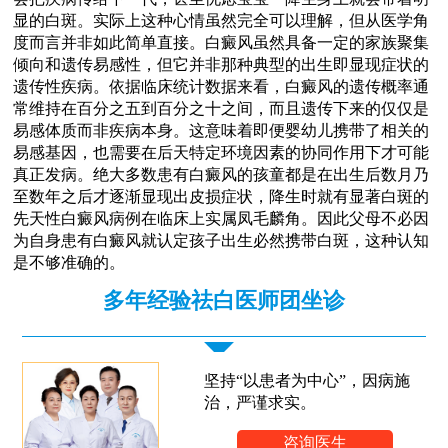
显的白斑。实际上这种心情虽然完全可以理解，但从医学角
度而言并非如此简单直接。白癜风虽然具备一定的家族聚集
倾向和遗传易感性，但它并非那种典型的出生即显现症状的
遗传性疾病。依据临床统计数据来看，白癜风的遗传概率通
常维持在百分之五到百分之十之间，而且遗传下来的仅仅是
易感体质而非疾病本身。这意味着即便婴幼儿携带了相关的
易感基因，也需要在后天特定环境因素的协同作用下才可能
真正发病。绝大多数患有白癜风的孩童都是在出生后数月乃
至数年之后才逐渐显现出皮损症状，降生时就有显著白斑的
先天性白癜风病例在临床上实属凤毛麟角。因此父母不必因
为自身患有白癜风就认定孩子出生必然携带白斑，这种认知
是不够准确的。
多年经验祛白医师团坐诊
坚持“以患者为中心”，因病施
治，严谨求实。
咨询医生