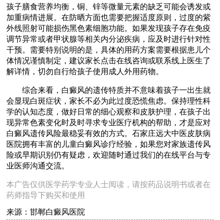
孩子膳食营养均衡，铜、锌等微量元素的缺乏可能会诱发或
加重病情进展。在防晒方面也需要把握适度原则，过度的紫
外线照射可能损伤黑色素细胞功能。如果发现孩子存在免疫
调节异常或者甲状腺等相关内分泌疾病，应及时进行针对性
干预。需要特别说明的是，具体的用药方案需要根据患儿个
体情况谨慎制定，建议家长点击在线咨询或联系线上医生了
解详情，切勿自行给孩子使用成人外用药物。
综合来看，白癜风的遗传特质并不意味着孩子一出生就
会显现白斑症状，家长不必为此过度恐慌焦虑。保持理性科
学的认知态度，做好日常的细心观察和皮肤护理，在孩子出
现异常色素变化时及时寻求专业医疗机构的帮助，才是应对
白癜风遗传风险最稳妥有效的方式。石家庄远大中医皮肤病
医院拥有丰富的儿童白癜风诊疗经验，如果您对家族遗传风
险或早期识别仍有疑虑，欢迎随时通过我们的在线平台与专
业医师沟通交流。
本广告仅供医学药学专业人士阅读，请按药品说明书或者在
药师指导下购买和使用
来源：邯郸白癜风医院