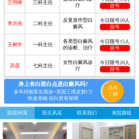
王明峰
三科主任
疗
挂号
反复发作型白
今日限号10人
李洪燕
二科主任
癜风
挂号
各类型白癜风
今日限号15人
王树申
一科主任
的诊断、治疗
挂号
女性白癜风诊
今日限号20人
高霞
七科主任
疗
挂号
身上有白斑白点是白癜风吗?
点击
多年经验医生面诊+美国三维皮肤CT
了解
快速准确 祛白更有保障
医院环境
医生风采
联系我们
来院路线