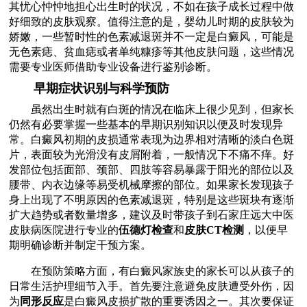
其忧心忡忡地担心出生时的状况，不如在孩子成长过程中做
好细致的皮肤观察。值得注意的是，婴幼儿时期的皮肤较为
娇嫩，一些暂时性的色素减退斑并不一定是白癜风，可能是
无色素痣、贫血痣或者单纯糠疹等其他皮肤问题，这些情况
需要专业医师借助专业设备进行鉴别诊断。
早期症状识别与科学预防
虽然出生时就有白斑的情况在临床上很少见到，但家长
仍然有必要掌握一些基本的早期识别知识以便及时发现异
常。白癜风初期的皮损通常表现为边界相对清晰的淡白色斑
片，表面较为光滑没有皮屑附着，一般情况下不痛不痒。好
发部位包括面部、颈部、四肢等容易暴露于阳光的部位以及
腰带、内衣边缘等易受机械摩擦的部位。如果家长发现孩子
身上出现了不明原因的色素减退斑，特别是这些斑块有逐渐
扩大趋势或者数量增多，建议及时带孩子到石家庄远大中医
皮肤病医院进行专业的
伍德灯检查
和
皮肤CT检测
，以便早
期明确诊断并制定干预方案。
在预防策略方面，有白癜风家族史的家长可以从孩子的
日常生活护理细节入手。首先要注意避免皮肤遭受外伤，因
为
同形反应
是白癜风皮损扩散的重要诱因之一。其次要保证