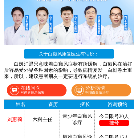
关于白癜风康复医生有话说：
白斑消退只意味着白癜风症状有所缓解，白癜风在治好
后容易受外界各种因素的影响，导致病情复发，白斑卷土重
来，所以，建议患者朋友一定要进行系统的治疗。
在线问医
分析病情
对患者信息保密
明明白白做治疗
姓名
资历
擅长
咨询预约
青少年白癜风
今日限号20人
刘惠莉
六科主任
诊疗
挂号
疑难白癜风诊
今日限号15人