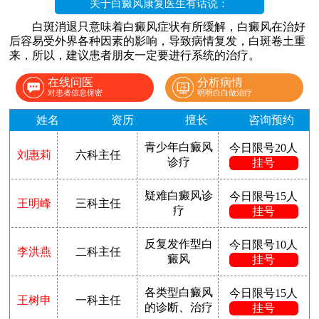
关于白癜风康复医生有话说：
白斑消退只意味着白癜风症状有所缓解，白癜风在治好
后容易受外界各种因素的影响，导致病情复发，白斑卷土重
来，所以，建议患者朋友一定要进行系统的治疗。
在线问医
分析病情
对患者信息保密
明明白白做治疗
姓名
资历
擅长
咨询预约
青少年白癜风
今日限号20人
刘惠莉
六科主任
诊疗
挂号
疑难白癜风诊
今日限号15人
王明峰
三科主任
疗
挂号
反复发作型白
今日限号10人
李洪燕
二科主任
癜风
挂号
各类型白癜风
今日限号15人
王树申
一科主任
的诊断、治疗
挂号