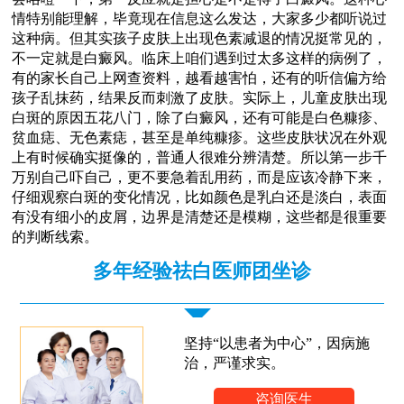
情特别能理解，毕竟现在信息这么发达，大家多少都听说过
这种病。但其实孩子皮肤上出现色素减退的情况挺常见的，
不一定就是白癜风。临床上咱们遇到过太多这样的病例了，
有的家长自己上网查资料，越看越害怕，还有的听信偏方给
孩子乱抹药，结果反而刺激了皮肤。实际上，儿童皮肤出现
白斑的原因五花八门，除了白癜风，还有可能是白色糠疹、
贫血痣、无色素痣，甚至是单纯糠疹。这些皮肤状况在外观
上有时候确实挺像的，普通人很难分辨清楚。所以第一步千
万别自己吓自己，更不要急着乱用药，而是应该冷静下来，
仔细观察白斑的变化情况，比如颜色是乳白还是淡白，表面
有没有细小的皮屑，边界是清楚还是模糊，这些都是很重要
的判断线索。
多年经验祛白医师团坐诊
坚持“以患者为中心”，因病施
治，严谨求实。
咨询医生