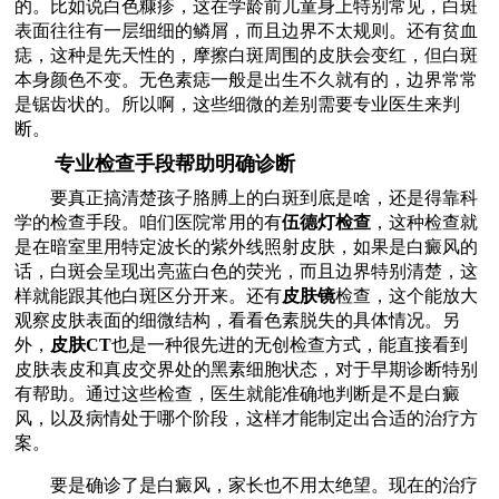
的。比如说白色糠疹，这在学龄前儿童身上特别常见，白斑
表面往往有一层细细的鳞屑，而且边界不太规则。还有贫血
痣，这种是先天性的，摩擦白斑周围的皮肤会变红，但白斑
本身颜色不变。无色素痣一般是出生不久就有的，边界常常
是锯齿状的。所以啊，这些细微的差别需要专业医生来判
断。
专业检查手段帮助明确诊断
要真正搞清楚孩子胳膊上的白斑到底是啥，还是得靠科
学的检查手段。咱们医院常用的有
伍德灯检查
，这种检查就
是在暗室里用特定波长的紫外线照射皮肤，如果是白癜风的
话，白斑会呈现出亮蓝白色的荧光，而且边界特别清楚，这
样就能跟其他白斑区分开来。还有
皮肤镜
检查，这个能放大
观察皮肤表面的细微结构，看看色素脱失的具体情况。另
外，
皮肤CT
也是一种很先进的无创检查方式，能直接看到
皮肤表皮和真皮交界处的黑素细胞状态，对于早期诊断特别
有帮助。通过这些检查，医生就能准确地判断是不是白癜
风，以及病情处于哪个阶段，这样才能制定出合适的治疗方
案。
要是确诊了是白癜风，家长也不用太绝望。现在的治疗