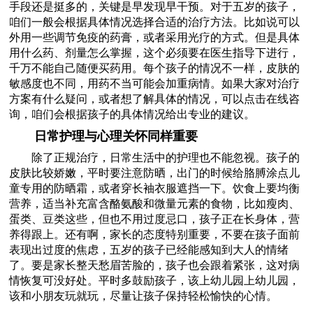
手段还是挺多的，关键是早发现早干预。对于五岁的孩子，
咱们一般会根据具体情况选择合适的治疗方法。比如说可以
外用一些调节免疫的药膏，或者采用光疗的方式。但是具体
用什么药、剂量怎么掌握，这个必须要在医生指导下进行，
千万不能自己随便买药用。每个孩子的情况不一样，皮肤的
敏感度也不同，用药不当可能会加重病情。如果大家对治疗
方案有什么疑问，或者想了解具体的情况，可以点击在线咨
询，咱们会根据孩子的具体情况给出专业的建议。
日常护理与心理关怀同样重要
除了正规治疗，日常生活中的护理也不能忽视。孩子的
皮肤比较娇嫩，平时要注意防晒，出门的时候给胳膊涂点儿
童专用的防晒霜，或者穿长袖衣服遮挡一下。饮食上要均衡
营养，适当补充富含酪氨酸和微量元素的食物，比如瘦肉、
蛋类、豆类这些，但也不用过度忌口，孩子正在长身体，营
养得跟上。还有啊，家长的态度特别重要，不要在孩子面前
表现出过度的焦虑，五岁的孩子已经能感知到大人的情绪
了。要是家长整天愁眉苦脸的，孩子也会跟着紧张，这对病
情恢复可没好处。平时多鼓励孩子，该上幼儿园上幼儿园，
该和小朋友玩就玩，尽量让孩子保持轻松愉快的心情。