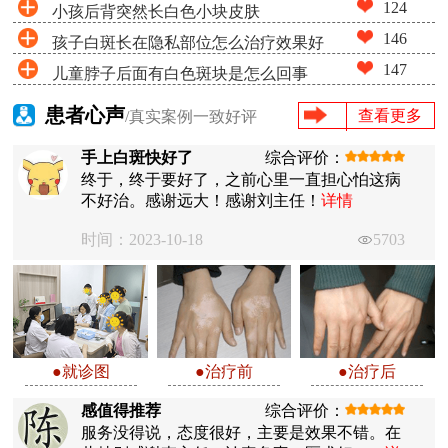
124
小孩后背突然长白色小块皮肤
146
孩子白斑长在隐私部位怎么治疗效果好
147
儿童脖子后面有白色斑块是怎么回事
患者心声
查看更多
/真实案例一致好评
手上白斑快好了
综合评价：
终于，终于要好了，之前心里一直担心怕这病
不好治。感谢远大！感谢刘主任！
详情
时间：2023-10-18
5703
●就诊图
●治疗前
●治疗后
感值得推荐
综合评价：
服务没得说，态度很好，主要是效果不错。在