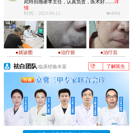
此特别感谢李主任，认真负责，医术好……
详
情
时间：2023-09-12
4904
●就诊图
●治疗前
●治疗后
祛白团队
了解医生
/临床经验丰富