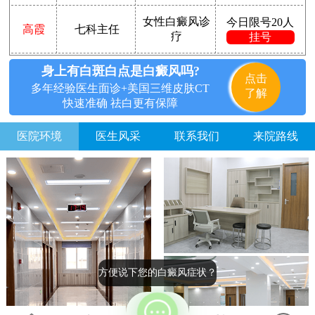
女性白癜风诊
今日限号20人
高霞
七科主任
疗
挂号
身上有白斑白点是白癜风吗?
点击
多年经验医生面诊+美国三维皮肤CT
了解
快速准确 祛白更有保障
医院环境
医生风采
联系我们
来院路线
方便说下您的白癜风症状？