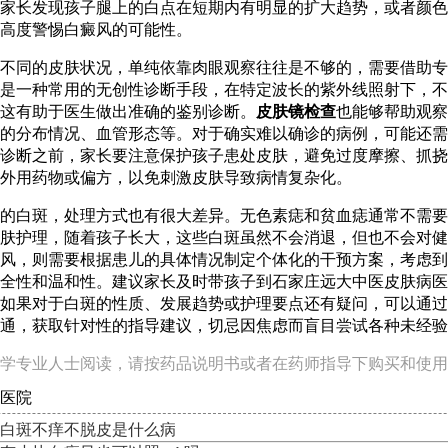
家长发现孩子腿上的白点在短期内有明显的扩大趋势，或者颜色
高度警惕白癜风的可能性。
不同的皮肤状况，单纯依靠肉眼观察往往是不够的，需要借助专
是一种常用的无创性诊断手段，在特定波长的紫外线照射下，不
这有助于医生做出准确的鉴别诊断。
皮肤镜检查
也能够帮助观察
的分布情况、血管形态等。对于确实难以确诊的病例，可能还需
诊断之前，家长要注意保护孩子患处皮肤，避免过度摩擦、抓挠
外用药物或偏方，以免刺激皮肤导致病情复杂化。
的白斑，处理方式也有很大差异。无色素痣和贫血痣通常不需要
肤护理，随着孩子长大，这些白斑虽然不会消退，但也不会对健
风，则需要根据患儿的具体情况制定个体化的干预方案，考虑到
全性和温和性。建议家长及时带孩子到石家庄远大中医皮肤病医
如果对于白斑的性质、发展趋势或护理要点还有疑问，可以通过
通，获取针对性的指导建议，切忌因焦虑而盲目尝试各种未经验
学专业人士阅读，请按药品说明书或者在药师指导下购买和使用
医院
白斑不痒不脱皮是什么病