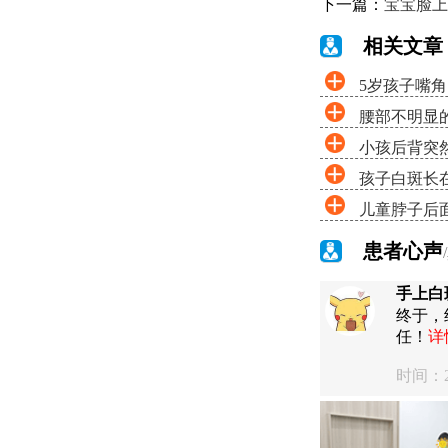
下一篇：
宝宝脸上
相关文章
5岁孩子嘴
腰部不明显
小孩后背突
孩子白斑长
儿童脖子后
患者心声
手上白
终于，
任！
详
时间：20