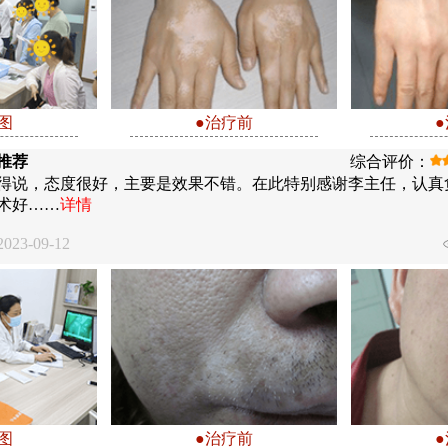
图
●治疗前
推荐
综合评价：
得说，态度很好，主要是效果不错。在此特别感谢李主任，认真
术好……
详情
23-09-12
图
●治疗前