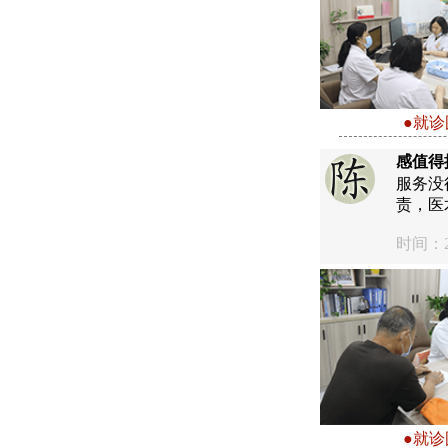
●就诊
感值得
服务没
责，医
时间：20
●就诊