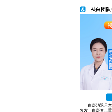
祛白团队
白斑消退只意
复发，白斑卷土重