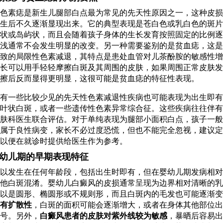
色素痣是新生儿腿部白点最为常见的先天性原因之一，这种皮损
生后不久逐渐显现出来。它的典型表现是苍白色或乳白色的斑片
状或岛屿状，而且会随着孩子身体的生长发育按照固定的比例逐
浅通常不会发生明显的改变。另一种需要鉴别的是贫血痣，这是
致的局限性色素减退，其特点是患处血管对儿茶酚胺的敏感性增
长可以用手轻轻摩擦白斑及其周围的皮肤，如果周围正常皮肤发
擦后反而显得更明显，这很可能是贫血痣的特征性表现。
有一些比较少见的先天性色素减退性疾病也可能表现为出生即有
叶状白斑，或者一些遗传性色素异常综合征。这些疾病往往伴有
肤科医生联合评估。对于单纯表现为腿部小面积白点，孩子一般
属于良性病变，家长不必过度恐慌，但也不能完全忽视，建议定
以便在就诊时提供给医生作为参考。
幼儿期的早期表现特征
以发生在任何年龄段，包括出生时即有，但在婴幼儿期发病相对
他白斑混淆。婴幼儿白癜风的皮损通常呈现为边界相对清晰的乳
以是圆形、椭圆形或不规则形，而且白斑内的毛发也可能逐渐变
有扩散性
，白斑的面积可能会逐渐增大，或者在身体其他部位出
号。另外，
白癜风患者的皮肤对紫外线较为敏感
，暴晒后容易出