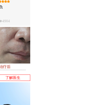
负
4904
●治疗后
了解医生