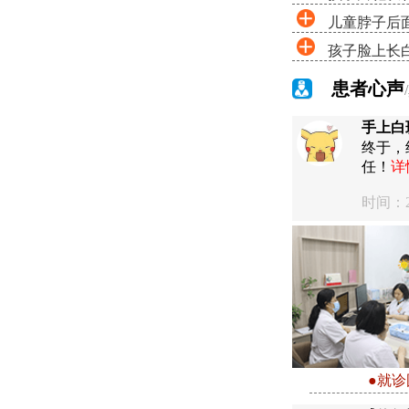
儿童脖子后
孩子脸上长
患者心声
手上白
终于，
任！
详
时间：20
●就诊