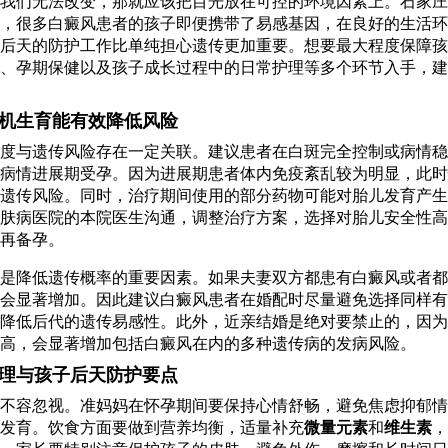
我们无法改变，那就应该把目光放在可控的环境因素上。石家庄
，很多白癜风患者的孩子即便携带了易感基因，在良好的生活环
后天的防护工作比单纯担心遗传更加重要。想要最大程度保障孩
、孕期保健以及孩子成长过程中的日常护理等多个环节入手，建
机生育能有效降低风险
度与遗传风险存在一定关联。建议患者在白斑完全控制或病情稳
病情进展期受孕。因为进展期患者体内免疫紊乱较为明显，此时
遗传风险。同时，治疗期间使用的部分药物可能对胎儿发育产生
肤病医院的本院医生沟通，调整治疗方案，选择对胎儿安全性高
再备孕。
是降低遗传概率的重要因素。如果夫妻双方都患有白癜风或者都
会显著增加。因此建议白癜风患者在婚配时尽量避免选择同样有
降低后代的遗传易感性。此外，近亲结婚是绝对要禁止的，因为
高，会显著增加包括白癜风在内的多种遗传病的发病风险。
理与孩子后天防护要点
不容忽视。准妈妈在怀孕期间要保持心情舒畅，避免焦虑抑郁情
发育。饮食方面要做到营养均衡，适量补充
微量元素
和
维生素
，