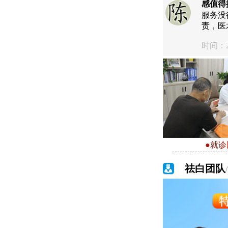
感值得
服务没
责，医
时间：20
●就诊
祛白团队