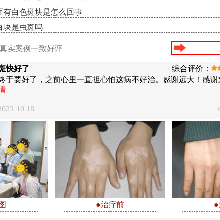
面有白色斑块是怎么回事
白块是虫斑吗
/真实案例一致好评
斑快好了
综合评价：
终于要好了，之前心里一直担心怕这病不好治。感谢远大！感谢
情
23-10-18
图
●治疗前