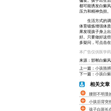
偏食。孩子出生后
都可能诱发白癜风
压力和精神负担。
生活方式的调
体育锻炼增强体质
果发现孩子身上出
好。只要做好这些
多疑问，可点击在
本广告仅供医学药
来源：邯郸白癜风
上一篇：
小孩胳膊
下一篇：
小孩白癜
相关文章
腰部不明显
小孩后背突
孩子白斑长