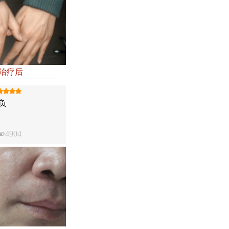
●治疗后
负
4904