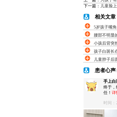
下一篇：
儿童脸上
相关文章
5岁孩子嘴
腰部不明显
小孩后背突
孩子白斑长
儿童脖子后
患者心声
手上白
终于，
任！
详
时间：20