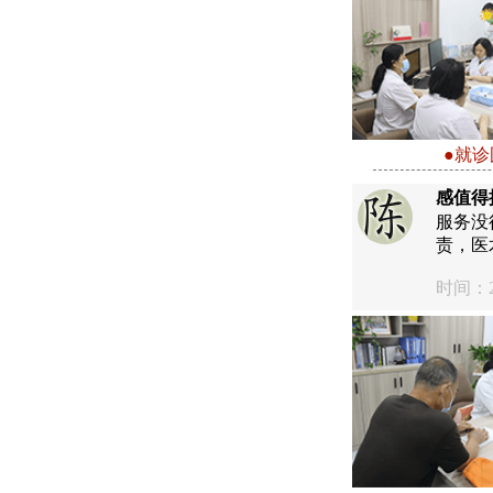
●就诊
感值得
服务没
责，医
时间：20