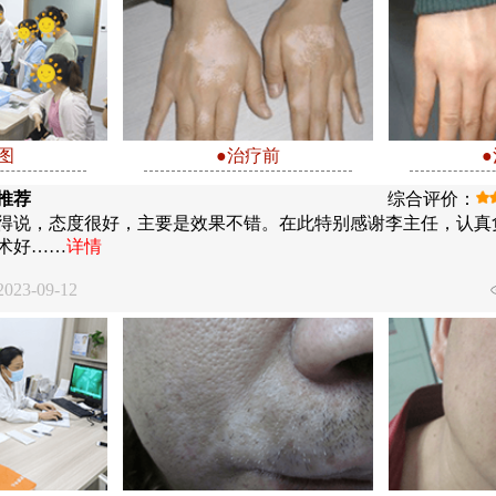
图
●治疗前
推荐
综合评价：
得说，态度很好，主要是效果不错。在此特别感谢李主任，认真
术好……
详情
23-09-12