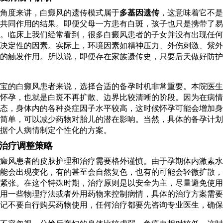
角度来讲，白癜风的遗传模式属于
多基因遗传
，这意味着它不是
共同作用的结果。即便父母一方患有白斑，孩子也只是携带了易
。临床上我们经常看到，很多白癜风患者的子女并没有出现任何
决定性的因素。实际上，环境因素如精神压力、外伤刺激、紫外
的触发作用。所以说，即便存在家族遗传史，只要后天做好防护
宝的白癜风患者来说，选择合适的备孕时机非常重要。本院医生
怀孕，也就是白斑不再扩散、边界比较清晰的阶段。因为在病情
态，身体内的各种炎症因子水平较高，这时候怀孕可能会增加身
简单，可以减少药物对胎儿的潜在影响。当然，具体的备孕计划
据个人病情制定个性化的方案。
治疗调整策略
癜风患者的皮肤护理和治疗需要格外谨慎。由于孕期体内激素水
能会出现变化，有的甚至会自然复色，也有的可能会轻微扩散，
紧张。在这个特殊时期，治疗原则是以安全为主，尽量避免使用
用一些物理疗法或者外用药物来控制病情，具体的治疗方案需要
记不要自行购买药物使用，任何治疗都要先咨询专业医生，确保