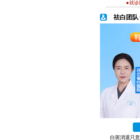
●就诊
祛白团队
白斑消退只意