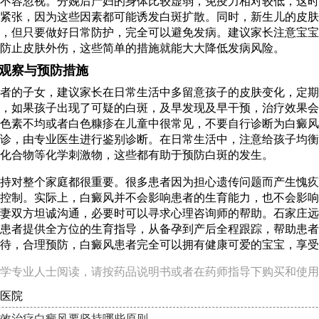
不容忽视。分娩后产妇的身体比较虚弱，免疫力相对较低，这时
紧张，因为这些因素都可能诱发白斑扩散。同时，新生儿的皮肤
，但只要做好日常防护，完全可以避免发病。建议家长注意宝宝
防止皮肤外伤，这些简单的措施就能大大降低发病风险。
观察与预防措施
者的子女，建议家长在日常生活中多留意孩子的皮肤变化，定期
，如果孩子出现了可疑的白斑，及早发现及早干预，治疗效果会
色素不均或者白色糠疹在儿童中很常见，不要自行诊断为白癜风
诊，由专业医生进行鉴别诊断。在日常生活中，注意给孩子均衡
化合物等化学刺激物，这些都有助于预防白斑的发生。
持对整个家庭都很重要。很多患者因为担心遗传问题而产生愧疚
控制。实际上，白癜风并不会影响患者的生育能力，也不会影响
妻双方坦诚沟通，必要时可以寻求心理咨询师的帮助。石家庄远
患者提供全方位的生育指导，从备孕到产后全程跟踪，帮助患者
待，合理预防，白癜风患者完全可以拥有健康可爱的宝宝，享受
学专业人士阅读，请按药品说明书或者在药师指导下购买和使用
医院
效治疗白癜风要坚持哪些原则