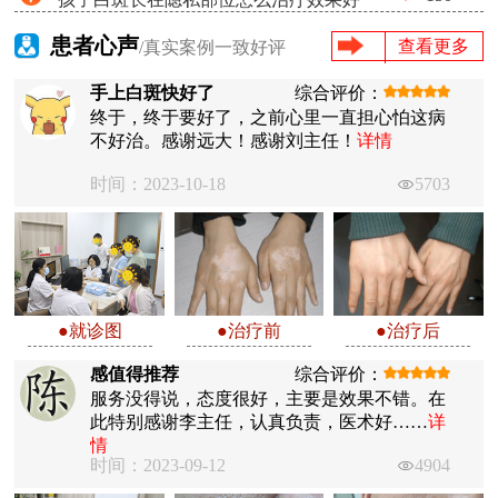
患者心声
查看更多
/真实案例一致好评
手上白斑快好了
综合评价：
终于，终于要好了，之前心里一直担心怕这病
不好治。感谢远大！感谢刘主任！
详情
时间：2023-10-18
5703
●就诊图
●治疗前
●治疗后
感值得推荐
综合评价：
服务没得说，态度很好，主要是效果不错。在
此特别感谢李主任，认真负责，医术好……
详
情
时间：2023-09-12
4904