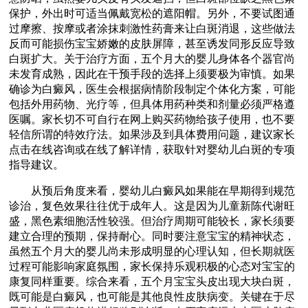
保护，外出时可适当佩戴宽松的遮阳帽。另外，不要试图通
过摩擦、按摩或者涂抹刺激性药膏来让白斑消退，这些做法
反而可能损伤宝宝娇嫩的皮肤屏障，甚至诱发同形反应导致
白斑扩大。关于治疗方面，五个月大的婴儿身体各个器官尚
未发育成熟，因此在干预手段的选择上须要极为审慎。如果
确诊为白癜风，医生会根据病情阶段制定个体化方案，可能
包括外用药物、光疗等，但具体用药种类和剂量必须严格遵
医嘱。家长切不可自行在网上购买药物给孩子使用，也不要
轻信所谓的特效疗法。如果涉及到具体费用问题，建议家长
点击在线咨询或在线了解详情，获取针对婴幼儿白斑的专项
指导建议。
从预后角度来看，婴幼儿白癜风如果能在早期得到规范
诊治，复色效果往往优于成年人。这是因为儿童新陈代谢旺
盛，黑色素细胞活性较强。但治疗周期可能较长，家长须要
建立合理的预期，保持耐心。同时要注意宝宝的精神状态，
虽然五个月大的婴儿尚未形成明显的心理认知，但长期就医
过程可能影响家庭氛围，家长保持乐观积极的心态对宝宝的
康复同样重要。综合来看，五个月宝宝头皮出现大块白斑，
既可能是白癜风，也可能是其他良性皮肤病变。关键在于尽