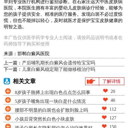
早到专业医疗机构进行鉴别诊断。在石家庄远大中医皮肤病
医院，本院医生拥有丰富的婴幼儿皮肤病诊疗经验，能够为
您的孩子提供安全、精准的医疗服务。发现白斑不必过度惊
慌，但也不能掉以轻心，及时就医才是保护宝宝皮肤健康的
明智之选。
本广告仅供医学药学专业人士阅读，请按药品说明书或者在
药师指导下购买和使用
来源：邯郸白癜风医院
上一篇：
产后哺乳期长白癜风会遗传给宝宝吗
下一篇：
儿童白癜风稳定期了能做移植治疗吗
相关文章
了解详情
20
8岁孩子胳膊上出现白色点点怎么回事
46
5岁孩子嘴角出现一块白是什么情况
112
腰部不明显的白斑也会扩散到脸上吗
127
小孩后背突然长白色小块皮肤
150
孩子白斑长在隐私部位怎么治疗效果好