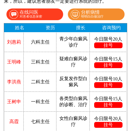
来，所以，建议患者朋友一定要进行系统的治疗。
在线问医
分析病情
对患者信息保密
明明白白做治疗
姓名
资历
擅长
咨询预约
青少年白癜风
今日限号20人
刘惠莉
六科主任
诊疗
挂号
疑难白癜风诊
今日限号15人
王明峰
三科主任
疗
挂号
反复发作型白
今日限号10人
李洪燕
二科主任
癜风
挂号
各类型白癜风
今日限号15人
王树申
一科主任
的诊断、治疗
挂号
女性白癜风诊
今日限号20人
高霞
七科主任
疗
挂号