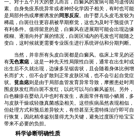
一。对于五个月大的婴儿而言，白癜风的发病可能与遗传因
素、自身免疫系统异常或者神经化学因子相关，有时也可能
是局部外伤或摩擦诱发的
同形反应
。由于婴儿头皮毛发较为
稀疏，白斑往往更容易被早期察觉，这也为及时干预提供了
有利条件。值得留意的是，白癜风在进展期可能会出现边缘
模糊、逐渐向外扩展的情况，白斑区域内的毛发也可能随之
变白，这时候就更需要专业医生进行系统评估和分期判断。
当然，并非所有头皮白斑都是白癜风。临床上常见的还
有
无色素痣
，这是一种先天性局限性白斑，通常在出生时或
出生后不久就出现，边缘多呈锯齿状，且会随着身体比例增
长而扩大，但不会扩散到正常皮肤区域，也不会引起自觉症
状。
贫血痣
则是由于局部血管发育异常导致，摩擦患处时周
围皮肤发红而白斑不发红，以此可以与白癜风鉴别。另外，
白色糠疹在婴幼儿中也时有发生，表面常伴有细小鳞屑，多
与皮肤干燥或轻微真菌感染相关。这些疾病虽然表现相似，
但处理方式和预后差异较大，有些甚至无需特殊治疗即可自
行恢复，因此精准鉴别显得尤为关键，避免过度医疗给宝宝
带来不必要的负担。
科学诊断明确性质