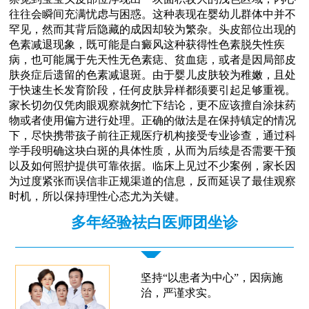
往往会瞬间充满忧虑与困惑。这种表现在婴幼儿群体中并不
罕见，然而其背后隐藏的成因却较为繁杂。头皮部位出现的
色素减退现象，既可能是白癜风这种获得性色素脱失性疾
病，也可能属于先天性无色素痣、贫血痣，或者是因局部皮
肤炎症后遗留的色素减退斑。由于婴儿皮肤较为稚嫩，且处
于快速生长发育阶段，任何皮肤异样都须要引起足够重视。
家长切勿仅凭肉眼观察就匆忙下结论，更不应该擅自涂抹药
物或者使用偏方进行处理。正确的做法是在保持镇定的情况
下，尽快携带孩子前往正规医疗机构接受专业诊查，通过科
学手段明确这块白斑的具体性质，从而为后续是否需要干预
以及如何照护提供可靠依据。临床上见过不少案例，家长因
为过度紧张而误信非正规渠道的信息，反而延误了最佳观察
时机，所以保持理性心态尤为关键。
多年经验祛白医师团坐诊
坚持“以患者为中心”，因病施
治，严谨求实。