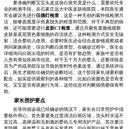
要准确判断宝宝头皮这块白斑究竟是什么，需要依托专
业的检测手段。在石家庄远大中医皮肤病医院，本院医生通
常会建议先进行
伍德灯检查
，这是一种无创的紫外线检测方
法，能够直观显示色素脱失的程度和范围。对于不典型的病
例，还可能需要进行
皮肤CT检查
，通过共聚焦显微镜观察
皮肤基底层黑色素细胞的存活状态，这种检测方式安全无辐
射，适合婴幼儿使用。必要时医生还会结合皮肤镜观察或者
询问家族病史，综合判断白斑类型。在确诊过程中，医生会
详细询问白斑出现的时间、是否有扩散趋势、家族中是否有
人患有类似疾病等信息。对于五个月大的婴儿，还要排除是
否为产伤或局部压迫导致的暂时性色素改变。通过系统评估
后，医生才能给出确切的诊断结论。这个阶段家长须要积极
配合，如实提供观察到的各种细节，比如白斑颜色是否有变
化、宝宝是否有抓挠行为等，这些信息对判断病情都很有帮
助。
家长照护要点
在等待就诊或已经确诊的情况下，家长在日常照护中须
要格外用心。首先要避免过度清洁白斑区域，洗头时水温不
宜过高，选择温和无刺激的婴幼儿专用洗护产品。其次要注
意防晒，虽然婴儿头皮有头发遮挡，但白斑部位缺乏黑色素