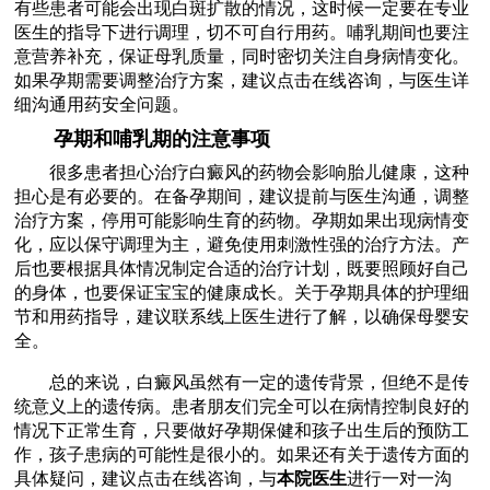
有些患者可能会出现白斑扩散的情况，这时候一定要在专业
医生的指导下进行调理，切不可自行用药。哺乳期间也要注
意营养补充，保证母乳质量，同时密切关注自身病情变化。
如果孕期需要调整治疗方案，建议点击在线咨询，与医生详
细沟通用药安全问题。
孕期和哺乳期的注意事项
很多患者担心治疗白癜风的药物会影响胎儿健康，这种
担心是有必要的。在备孕期间，建议提前与医生沟通，调整
治疗方案，停用可能影响生育的药物。孕期如果出现病情变
化，应以保守调理为主，避免使用刺激性强的治疗方法。产
后也要根据具体情况制定合适的治疗计划，既要照顾好自己
的身体，也要保证宝宝的健康成长。关于孕期具体的护理细
节和用药指导，建议联系线上医生进行了解，以确保母婴安
全。
总的来说，白癜风虽然有一定的遗传背景，但绝不是传
统意义上的遗传病。患者朋友们完全可以在病情控制良好的
情况下正常生育，只要做好孕期保健和孩子出生后的预防工
作，孩子患病的可能性是很小的。如果还有关于遗传方面的
具体疑问，建议点击在线咨询，与
本院医生
进行一对一沟