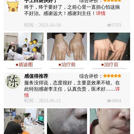
手上白斑快好了
综合评价：
终于，终于要好了，之前心里一直担心怕这病
不好治。感谢远大！感谢刘主任！
详情
时间：2023-10-18
5703
●就诊图
●治疗前
●治疗后
感值得推荐
综合评价：
服务没得说，态度很好，主要是效果不错。在
此特别感谢李主任，认真负责，医术好……
详
情
时间：2023-09-12
4904