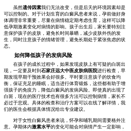
虽然
遗传因素
我们无法改变，但是后天的环境因素却是
可以控制的。对于计划生育的白癜风患者来说，孕前做好身
体调理非常重要，尽量在病情稳定期考虑生育，这样可以降
低孕期激素变化对病情的影响。孩子出生后，家长要特别注
意保护孩子的皮肤，避免长时间暴晒，减少皮肤外伤的发
生，同时注意孩子的情绪管理，避免长期处于紧张焦虑的状
态。
如何降低孩子的发病风险
在孩子的成长过程中，如果发现皮肤上有可疑的白斑出
现，一定要及时到
石家庄远大中医皮肤病医院
进行检查，早
期发现早期干预效果会好很多。平时要注意孩子的饮食均
衡，保证充足的睡眠，适当进行体育锻炼，这些都有助于增
强孩子的免疫力，降低白癜风的发病风险。即使真的出现了
白斑，现在的医疗技术也有很多方法可以控制病情，家长不
必过于悲观。具体的检查和治疗方案可以在线了解详情，我
们的医生会根据具体情况给出专业建议。
对于女性白癜风患者来说，怀孕和哺乳期间需要格外注
意。孕期体内
激素水平
的变化可能会对病情产生一定影响，