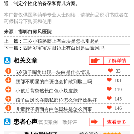
通，制定个性化的备孕和育儿方案。
本广告仅供医学药学专业人士阅读，请按药品说明书或者在
药师指导下购买和使用
来源：邯郸白癜风医院
上一篇：
三岁小孩胳膊上有白块是怎么引起的
下一篇：
四周岁宝宝左眼边上有白斑是白癜风吗
相关文章
了解详情
33
5岁孩子嘴角出现一块白是什么情况
101
腰部不明显的白斑也会扩散到脸上吗
119
小孩后背突然长白色小块皮肤
145
孩子白斑长在隐私部位怎么治疗效果好
146
儿童脖子后面有白色斑块是怎么回事
患者心声
查看更多
/真实案例一致好评