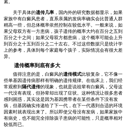
素。
关于具体的
遗传几率
，国内外的研究数据都显示，如果
家族中有白癜风患者，直系亲属的发病率确实会比普通人群
稍高一些，但总体概率依然控制在较低水平。一般来说，如
果父母双方有一方患病，孩子遗传的概率大约在百分之五到
百分之十之间；如果父母双方都患病，这个概率可能会上升
到百分之十五到百分之二十左右。不过这些数据只是统计学
上的参考，具体到每个家庭每个孩子，实际情况会有很大差
异。
遗传概率到底有多大
值得注意的是，白癜风的
遗传模式
比较复杂，它不像一
些单基因遗传病那样有明确的遗传规律。在临床上，我们经
常观察到
隔代遗传
的现象，也就是说祖辈有白癜风，父母这
一代没有表现，但孙辈却出现了症状。这种情况让很多患者
感到困惑，其实这是因为基因携带者在某些条件下没有发
病，但基因确实传递给了下一代，在下一代遇到合适的环境
因素时就表现出来了。所以即使父母没有发病，如果家族中
有病史，也不能完全排除孩子患病的可能性，只是概率相对
较低而已。