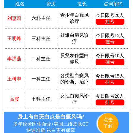
姓名
资历
擅长
咨询预约
青少年白癜风
今日限号20人
刘惠莉
六科主任
诊疗
挂号
疑难白癜风诊
今日限号15人
王明峰
三科主任
疗
挂号
反复发作型白
今日限号10人
李洪燕
二科主任
癜风
挂号
各类型白癜风
今日限号15人
王树申
一科主任
的诊断、治疗
挂号
女性白癜风诊
今日限号20人
高霞
七科主任
疗
挂号
身上有白斑白点是白癜风吗?
点击
多年经验医生面诊+美国三维皮肤CT
了解
快速准确 祛白更有保障