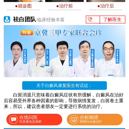
●就诊图
●治疗前
●治疗后
祛白团队
了解医生
/临床经验丰富
关于白癜风康复医生有话说：
白斑消退只意味着白癜风症状有所缓解，白癜风在治好
后容易受外界各种因素的影响，导致病情复发，白斑卷土重
来，所以，建议患者朋友一定要进行系统的治疗。
在线问医
分析病情
对患者信息保密
明明白白做治疗