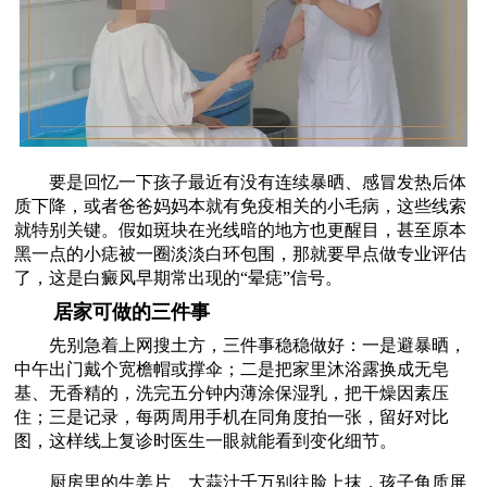
要是回忆一下孩子最近有没有连续暴晒、感冒发热后体
质下降，或者爸爸妈妈本就有免疫相关的小毛病，这些线索
就特别关键。假如斑块在光线暗的地方也更醒目，甚至原本
黑一点的小痣被一圈淡淡白环包围，那就要早点做专业评估
了，这是白癜风早期常出现的“晕痣”信号。
居家可做的三件事
先别急着上网搜土方，三件事稳稳做好：一是避暴晒，
中午出门戴个宽檐帽或撑伞；二是把家里沐浴露换成无皂
基、无香精的，洗完五分钟内薄涂保湿乳，把干燥因素压
住；三是记录，每两周用手机在同角度拍一张，留好对比
图，这样线上复诊时医生一眼就能看到变化细节。
厨房里的生姜片、大蒜汁千万别往脸上抹，孩子角质屏