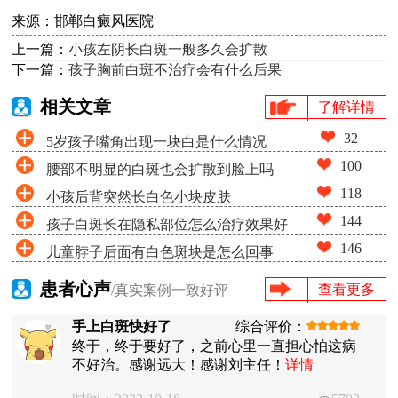
来源：邯郸白癜风医院
上一篇：
小孩左阴长白斑一般多久会扩散
下一篇：
孩子胸前白斑不治疗会有什么后果
相关文章
了解详情
32
5岁孩子嘴角出现一块白是什么情况
100
腰部不明显的白斑也会扩散到脸上吗
118
小孩后背突然长白色小块皮肤
144
孩子白斑长在隐私部位怎么治疗效果好
146
儿童脖子后面有白色斑块是怎么回事
患者心声
查看更多
/真实案例一致好评
手上白斑快好了
综合评价：
终于，终于要好了，之前心里一直担心怕这病
不好治。感谢远大！感谢刘主任！
详情