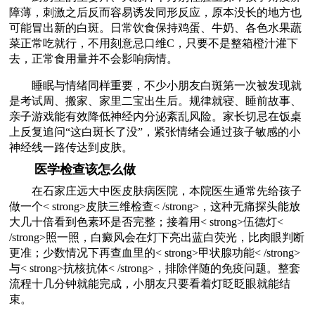
障薄，刺激之后反而容易诱发同形反应，原本没长的地方也
可能冒出新的白斑。日常饮食保持鸡蛋、牛奶、各色水果蔬
菜正常吃就行，不用刻意忌口维C，只要不是整箱橙汁灌下
去，正常食用量并不会影响病情。
睡眠与情绪同样重要，不少小朋友白斑第一次被发现就
是考试周、搬家、家里二宝出生后。规律就寝、睡前故事、
亲子游戏能有效降低神经内分泌紊乱风险。家长切忌在饭桌
上反复追问“这白斑长了没”，紧张情绪会通过孩子敏感的小
神经线一路传达到皮肤。
医学检查该怎么做
在石家庄远大中医皮肤病医院，本院医生通常先给孩子
做一个< strong>皮肤三维检查< /strong>，这种无痛探头能放
大几十倍看到色素环是否完整；接着用< strong>伍德灯<
/strong>照一照，白癜风会在灯下亮出蓝白荧光，比肉眼判断
更准；少数情况下再查血里的< strong>甲状腺功能< /strong>
与< strong>抗核抗体< /strong>，排除伴随的免疫问题。整套
流程十几分钟就能完成，小朋友只要看着灯眨眨眼就能结
束。