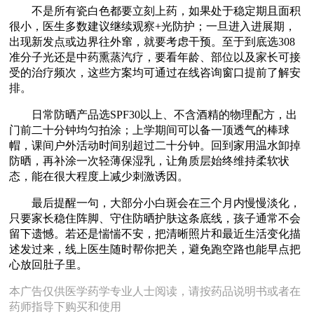
不是所有瓷白色都要立刻上药，如果处于稳定期且面积
很小，医生多数建议继续观察+光防护；一旦进入进展期，
出现新发点或边界往外窜，就要考虑干预。至于到底选308
准分子光还是中药熏蒸汽疗，要看年龄、部位以及家长可接
受的治疗频次，这些方案均可通过在线咨询窗口提前了解安
排。
日常防晒产品选SPF30以上、不含酒精的物理配方，出
门前二十分钟均匀拍涂；上学期间可以备一顶透气的棒球
帽，课间户外活动时间别超过二十分钟。回到家用温水卸掉
防晒，再补涂一次轻薄保湿乳，让角质层始终维持柔软状
态，能在很大程度上减少刺激诱因。
最后提醒一句，大部分小白斑会在三个月内慢慢淡化，
只要家长稳住阵脚、守住防晒护肤这条底线，孩子通常不会
留下遗憾。若还是惴惴不安，把清晰照片和最近生活变化描
述发过来，线上医生随时帮你把关，避免跑空路也能早点把
心放回肚子里。
本广告仅供医学药学专业人士阅读，请按药品说明书或者在
药师指导下购买和使用