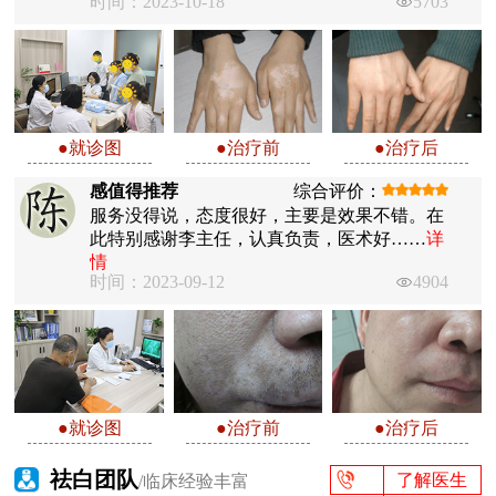
时间：2023-10-18
5703
●就诊图
●治疗前
●治疗后
感值得推荐
综合评价：
服务没得说，态度很好，主要是效果不错。在
此特别感谢李主任，认真负责，医术好……
详
情
时间：2023-09-12
4904
●就诊图
●治疗前
●治疗后
祛白团队
了解医生
/临床经验丰富