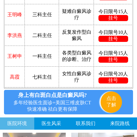
疑难白癜风诊
今日限号15人
王明峰
三科主任
疗
挂号
反复发作型白
今日限号10人
李洪燕
二科主任
癜风
挂号
各类型白癜风
今日限号15人
王树申
一科主任
的诊断、治疗
挂号
女性白癜风诊
今日限号20人
高霞
七科主任
疗
挂号
身上有白斑白点是白癜风吗?
点击
多年经验医生面诊+美国三维皮肤CT
了解
快速准确 祛白更有保障
医院环境
医生风采
联系我们
来院路线