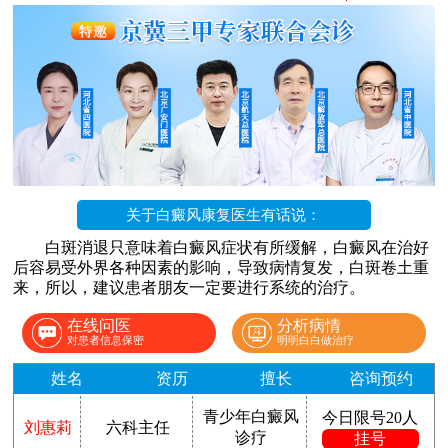
关于白癜风康复医生有话说：
白斑消退只意味着白癜风症状有所缓解，白癜风在治好
后容易受外界各种因素的影响，导致病情复发，白斑卷土重
来，所以，建议患者朋友一定要进行系统的治疗。
在线问医
分析病情
对患者信息保密
明明白白做治疗
姓名
资历
擅长
咨询预约
青少年白癜风
今日限号20人
刘惠莉
六科主任
诊疗
挂号