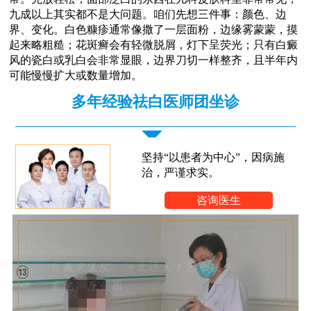
九成以上其实都不是大问题。咱们先想三件事：颜色、边
界、变化。白色糠疹通常像撒了一层面粉，边缘雾蒙蒙，摸
起来略粗糙；花斑癣会有轻微脱屑，灯下呈荧光；只有白癜
风的瓷白或乳白会非常显眼，边界刀切一样整齐，且半年内
可能慢慢扩大或数量增加。
多年经验祛白医师团坐诊
坚持“以患者为中心”，因病施
治，严谨求实。
咨询医生