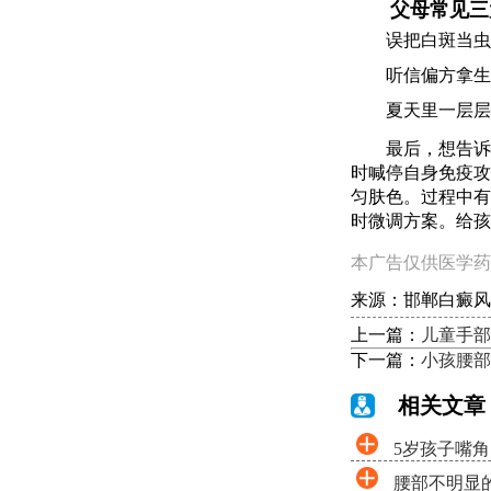
父母常见三
误把白斑当虫
听信偏方拿生
夏天里一层层
最后，想告诉
时喊停自身免疫攻
匀肤色。过程中有
时微调方案。给孩
本广告仅供医学药
来源：邯郸白癜风
上一篇：
儿童手部
下一篇：
小孩腰部
相关文章
5岁孩子嘴
腰部不明显