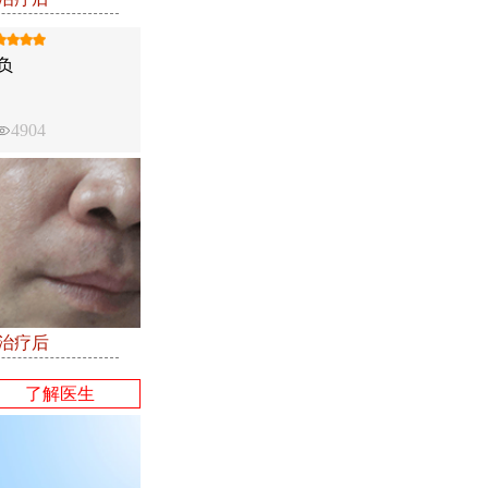
负
4904
●治疗后
了解医生