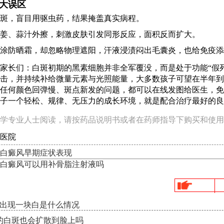
大误区
斑，盲目用驱虫药，结果掩盖真实病程。
姜、蒜汁外擦，刺激皮肤引发同形反应，面积反而扩大。
涂防晒霜，却忽略物理遮阳，汗液浸渍闷出毛囊炎，也给免疫添
家长们：白斑初期的黑素细胞并非全军覆没，而是处于功能“假
击，并持续补给微量元素与光照能量，大多数孩子可望在半年到
任何颜色回弹慢、斑点新发的问题，都可以在线发图给医生，免
子一个轻松、规律、无压力的成长环境，就是配合治疗最好的良
学专业人士阅读，请按药品说明书或者在药师指导下购买和使用
医院
白癜风早期症状表现
白癜风可以用补骨脂注射液吗
角出现一块白是什么情况
的白斑也会扩散到脸上吗