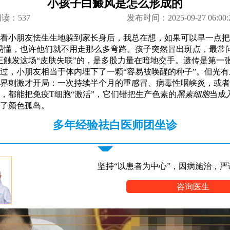
小孩子白癜风是怎么形成的
阅读：
537
发布时间：2025-09-27 06:00:
看小朋友怯生生地躲到家长身后，我总在想，如果可以早一点把
易懂，也许他们就不用走那么多弯路。孩子突然冒出斑点，最常
正触发这场“皮肤失联”的，是多股力量在暗地交手。遗传是第一
过，小朋友相当于体内埋下了一颗“容易被唤醒的种子”。但光
界刺激才开局：一次持续半个月的重感冒、病毒性咽峡炎，或者
，都能把免疫T细胞“激活”，它们错把生产色素的
黑素细胞
当成
了颜色孤岛。
多年经验祛白医师团坐诊
坚持“以患者为中心”，因病施治，严
咨询医生