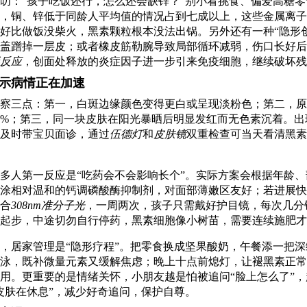
叨：“孩子吃饭还行，怎么还会缺锌？”别小看挑食、偏爱高糖
，铜、锌低于同龄人平均值的情况占到七成以上，这些金属离子
好比做饭没柴火，黑素颗粒根本没法出锅。另外还有一种“隐形
盖蹭掉一层皮；或者橡皮筋勒腕导致局部循环减弱，伤口长好后
反应
，创面处释放的炎症因子进一步引来免疫细胞，继续破坏残
示病情正在加速
察三点：第一，白斑边缘颜色变得更白或呈现淡粉色；第二，原
0%；第三，同一块皮肤在阳光暴晒后明显发红而无色素沉着。出
及时带宝贝面诊，通过
伍德灯
和
皮肤镜
双重检查可当天看清黑素
多人第一反应是“吃药会不会影响长个”。实际方案会根据年龄
涂相对温和的钙调磷酸酶抑制剂，对面部薄嫩区友好；若进展快
合
308nm准分子光
，一周两次，孩子只需戴好护目镜，每次几分
起步，中途切勿自行停药，黑素细胞像小树苗，需要连续施肥才
，居家管理是“隐形疗程”。把零食换成坚果酸奶，午餐添一把
泳，既补微量元素又缓解焦虑；晚上十点前熄灯，让褪黑素正常
用。更重要的是情绪关怀，小朋友越是怕被追问“脸上怎么了”
皮肤在休息”，减少好奇追问，保护自尊。