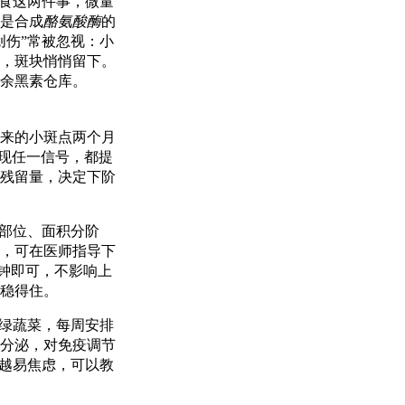
零食这两件事，微量
是合成
酪氨酸酶
的
创伤”常被忽视：小
，斑块悄悄留下。
余黑素仓库。
来的小斑点两个月
现任一信号，都提
残留量，决定下阶
、部位、面积分阶
，可在医师指导下
钟即可，不影响上
稳得住。
深绿蔬菜，每周安排
分泌，对免疫调节
，越易焦虑，可以教