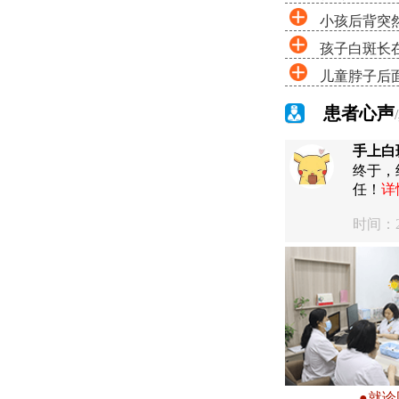
小孩后背突
孩子白斑长
儿童脖子后
患者心声
手上白
终于，
任！
详
时间：20
●就诊