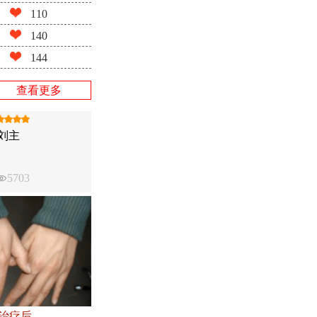
110
140
144
查看更多
刘主
5703
●治疗后