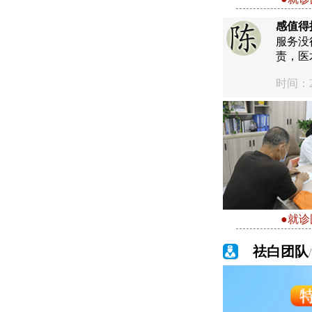
感值得
服务没
责，医
时间：20
●就诊
祛白团队