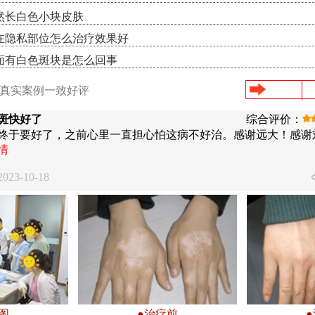
然长白色小块皮肤
在隐私部位怎么治疗效果好
面有白色斑块是怎么回事
/真实案例一致好评
斑快好了
综合评价：
终于要好了，之前心里一直担心怕这病不好治。感谢远大！感谢
情
23-10-18
图
●治疗前