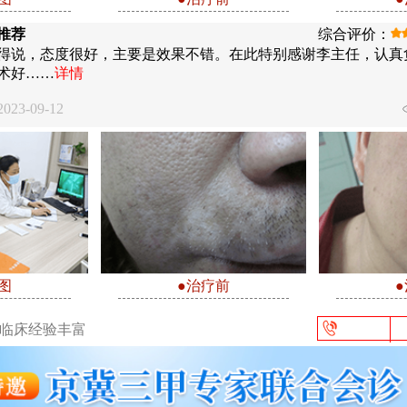
推荐
综合评价：
得说，态度很好，主要是效果不错。在此特别感谢李主任，认真
术好……
详情
23-09-12
图
●治疗前
/临床经验丰富