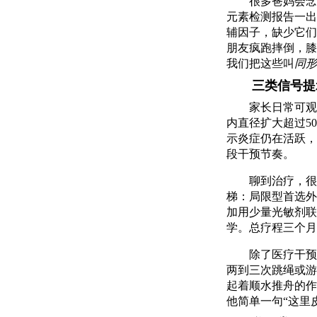
很多爸妈会念
元素检测报告一出
辅因子，缺少它们
朋友疯跑摔倒，膝
我们把这些叫
同形
三类信号提
家长日常可观
内直径扩大超过5
示炎症仍在活跃，
段干预节奏。
聊到治疗，很
梯：局限型首选外
加用少量光敏剂联
学。总疗程三个月
除了医疗干预
两到三次跳绳或游
起着顺水推舟的作
他简单一句“这里