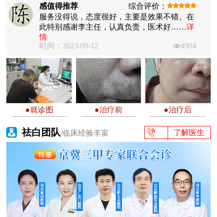
感值得推荐
综合评价：
服务没得说，态度很好，主要是效果不错。在
此特别感谢李主任，认真负责，医术好……
详
情
时间：2023-09-12
4904
●就诊图
●治疗前
●治疗后
祛白团队
了解医生
/临床经验丰富