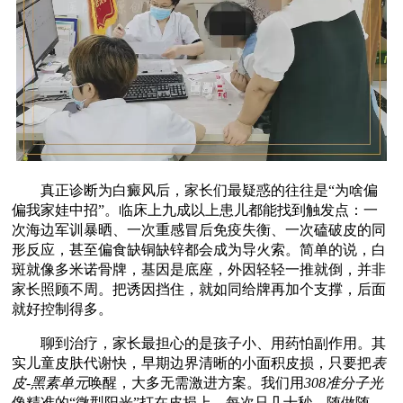
真正诊断为白癜风后，家长们最疑惑的往往是“为啥偏
偏我家娃中招”。临床上九成以上患儿都能找到触发点：一
次海边军训暴晒、一次重感冒后免疫失衡、一次磕破皮的同
形反应，甚至偏食缺铜缺锌都会成为导火索。简单的说，白
斑就像多米诺骨牌，基因是底座，外因轻轻一推就倒，并非
家长照顾不周。把诱因挡住，就如同给牌再加个支撑，后面
就好控制得多。
聊到治疗，家长最担心的是孩子小、用药怕副作用。其
实儿童皮肤代谢快，早期边界清晰的小面积皮损，只要把
表
皮-黑素单元
唤醒，大多无需激进方案。我们用
308准分子光
像精准的“微型阳光”打在皮损上，每次只几十秒，随做随