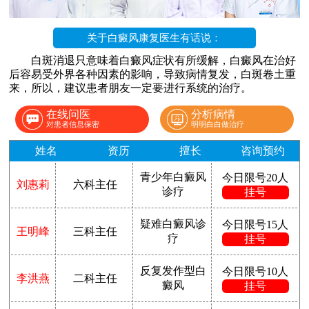
关于白癜风康复医生有话说：
白斑消退只意味着白癜风症状有所缓解，白癜风在治好
后容易受外界各种因素的影响，导致病情复发，白斑卷土重
来，所以，建议患者朋友一定要进行系统的治疗。
在线问医
分析病情
对患者信息保密
明明白白做治疗
姓名
资历
擅长
咨询预约
青少年白癜风
今日限号20人
刘惠莉
六科主任
诊疗
挂号
疑难白癜风诊
今日限号15人
王明峰
三科主任
疗
挂号
反复发作型白
今日限号10人
李洪燕
二科主任
癜风
挂号