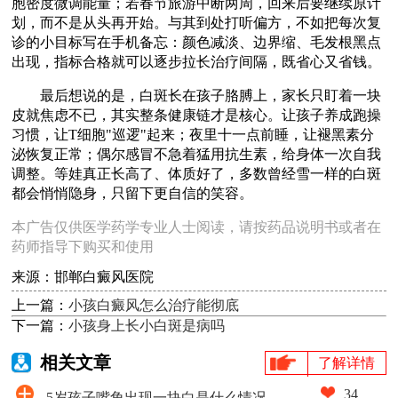
胞密度微调能量；若春节旅游中断两周，回来后要继续原计
划，而不是从头再开始。与其到处打听偏方，不如把每次复
诊的小目标写在手机备忘：颜色减淡、边界缩、毛发根黑点
出现，指标合格就可以逐步拉长治疗间隔，既省心又省钱。
最后想说的是，白斑长在孩子胳膊上，家长只盯着一块
皮就焦虑不已，其实整条健康链才是核心。让孩子养成跑操
习惯，让T细胞"巡逻"起来；夜里十一点前睡，让褪黑素分
泌恢复正常；偶尔感冒不急着猛用抗生素，给身体一次自我
调整。等娃真正长高了、体质好了，多数曾经雪一样的白斑
都会悄悄隐身，只留下更自信的笑容。
本广告仅供医学药学专业人士阅读，请按药品说明书或者在
药师指导下购买和使用
来源：邯郸白癜风医院
上一篇：
小孩白癜风怎么治疗能彻底
下一篇：
小孩身上长小白斑是病吗
相关文章
了解详情
34
5岁孩子嘴角出现一块白是什么情况