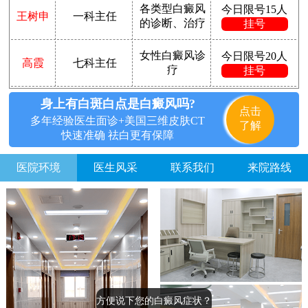
各类型白癜风
今日限号15人
王树申
一科主任
的诊断、治疗
挂号
女性白癜风诊
今日限号20人
高霞
七科主任
疗
挂号
身上有白斑白点是白癜风吗?
点击
多年经验医生面诊+美国三维皮肤CT
了解
快速准确 祛白更有保障
医院环境
医生风采
联系我们
来院路线
方便说下您的白癜风症状？