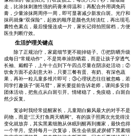
走，比涂抹刺激性强的药膏来得温和；再配合外用调免药
膏，少量涂抹两周停一周，即可显著减少新发白斑。光疗和
抹药就像“双保险”，起效的顺序是颜色先转淡红，再出现毛
囊性色素点，最后慢慢连成一片，家长记得拍照留档，方便
医生判断疗效。
生活护理关键点
除了正规治疗，家庭细节更不能掉链子。①把防晒升级
成每日“常规动作”，不是简单涂防晒霜，而是让孩子穿透气
长袖、戴帽子，上午十点到下午四点尽量在阴凉处活动；②
饮食方面不必刻意大补，只要三餐有蛋、有奶、有深色蔬
果，再补一粒儿童多维片即可；③心理状态往往被忽略，若
同学打趣孩子“斑马臂”，家长要提前告诉老师，课间多安排
团体活动，把焦点从白斑引开。情绪稳了，免疫稳，白斑自
然少反复。
复诊时我经常提醒家长，儿童期白癜风最大的对手不是
药物，而是“三天打鱼两天晒网”。有的孩子照两次光觉得没
变化就放弃，其实黑素细胞从休眠到醒再到搬家，最快也得
一个半月。坚持每月一次复诊，医生会依据
皮肤镜
下黑素细