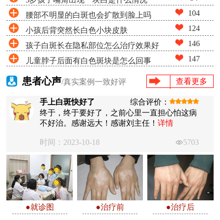
104
腰部不明显的白斑也会扩散到脸上吗
124
小孩后背突然长白色小块皮肤
146
孩子白斑长在隐私部位怎么治疗效果好
147
儿童脖子后面有白色斑块是怎么回事
患者心声
查看更多
/真实案例一致好评
手上白斑快好了
综合评价：
终于，终于要好了，之前心里一直担心怕这病
不好治。感谢远大！感谢刘主任！
详情
时间：2023-10-18
5703
●就诊图
●治疗前
●治疗后