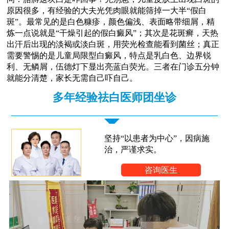
原因很多，有经验的大夫光凭肉眼就能筛掉一大半“假白
斑”。最常见的是白色糠疹，颜色偏浅、表面略带细屑，精
炼一点说就是“干燥引起的假白癜风”；其次是花斑癣，天热
出汗后出现的淡褐或淡白斑，用荧光检查能看到菌丝；真正
需要警惕的是儿童局限型白癜风，特点是乳白色、边界锐
利、无鳞屑，伍德灯下显出亮蓝白荧光。三者在门诊五分钟
就能分清楚，家长无需自己吓自己。
多年经验祛白医师团坐诊
坚持“以患者为中心”，因病施
治，严谨求实。
咨询医生