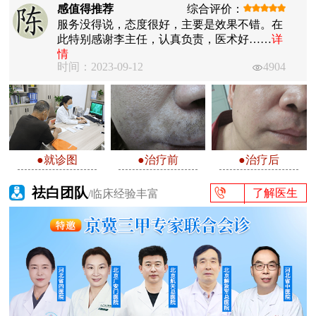
感值得推荐
综合评价：
服务没得说，态度很好，主要是效果不错。在
此特别感谢李主任，认真负责，医术好……
详
情
时间：2023-09-12
4904
●就诊图
●治疗前
●治疗后
祛白团队
了解医生
/临床经验丰富