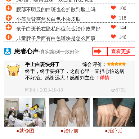
100
腰部不明显的白斑也会扩散到脸上吗
118
小孩后背突然长白色小块皮肤
144
孩子白斑长在隐私部位怎么治疗效果好
146
儿童脖子后面有白色斑块是怎么回事
患者心声
查看更多
/真实案例一致好评
手上白斑快好了
综合评价：
终于，终于要好了，之前心里一直担心怕这病
不好治。感谢远大！感谢刘主任！
详情
时间：2023-10-18
5703
●就诊图
●治疗前
●治疗后