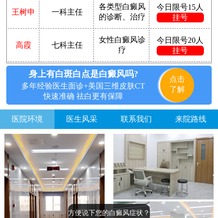
各类型白癜风
今日限号15人
王树申
一科主任
的诊断、治疗
挂号
女性白癜风诊
今日限号20人
高霞
七科主任
疗
挂号
身上有白斑白点是白癜风吗?
点击
多年经验医生面诊+美国三维皮肤CT
了解
快速准确 祛白更有保障
医院环境
医生风采
联系我们
来院路线
方便说下您的白癜风症状？