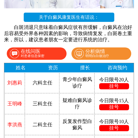
关于白癜风康复医生有话说：
白斑消退只意味着白癜风症状有所缓解，白癜风在治好
后容易受外界各种因素的影响，导致病情复发，白斑卷土重
来，所以，建议患者朋友一定要进行系统的治疗。
在线问医
分析病情
对患者信息保密
明明白白做治疗
姓名
资历
擅长
咨询预约
青少年白癜风
今日限号20人
刘惠莉
六科主任
诊疗
挂号
疑难白癜风诊
今日限号15人
王明峰
三科主任
疗
挂号
反复发作型白
今日限号10人
李洪燕
二科主任
癜风
挂号