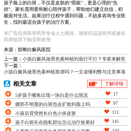
孩子脸上的白斑，不仅是皮肤的“瑕疵”，更是心理的“负
担”。家长需用爱和耐心陪伴孩子，帮助他们建立自信，积
极面对生活。如果治疗过程中遇到问题，不妨多咨询专业医
生，找到最适合孩子的治疗方案。
本广告仅供医学药学专业人士阅读，请按药品说明书或者在
药师指导下购买和使用
来源：邯郸白癜风医院
上一篇：
小孩白癜风做黑色素种植到底行不行？专家来解答
下一篇：
小孩白癜风做黑色素种植靠谱吗？一文读懂利弊与注意事项
相关文章
了解详情
17
5岁孩子嘴角出现一块白是什么情况
97
腰部不明显的白斑也会扩散到脸上吗
111
小孩后背突然长白色小块皮肤
141
孩子白斑长在隐私部位怎么治疗效果好
144