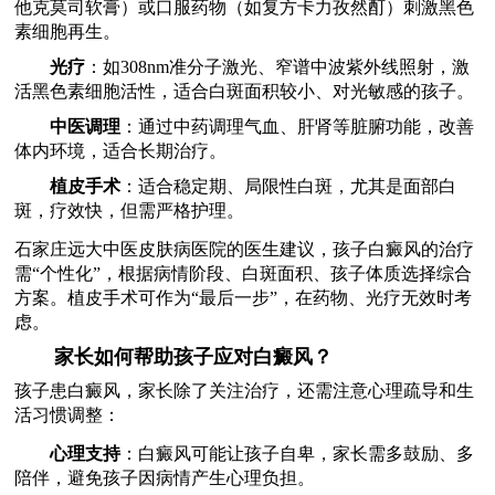
他克莫司软膏）或口服药物（如复方卡力孜然酊）刺激黑色
素细胞再生。
光疗
：如308nm准分子激光、窄谱中波紫外线照射，激
活黑色素细胞活性，适合白斑面积较小、对光敏感的孩子。
中医调理
：通过中药调理气血、肝肾等脏腑功能，改善
体内环境，适合长期治疗。
植皮手术
：适合稳定期、局限性白斑，尤其是面部白
斑，疗效快，但需严格护理。
石家庄远大中医皮肤病医院的医生建议，孩子白癜风的治疗
需“个性化”，根据病情阶段、白斑面积、孩子体质选择综合
方案。植皮手术可作为“最后一步”，在药物、光疗无效时考
虑。
家长如何帮助孩子应对白癜风？
孩子患白癜风，家长除了关注治疗，还需注意心理疏导和生
活习惯调整：
心理支持
：白癜风可能让孩子自卑，家长需多鼓励、多
陪伴，避免孩子因病情产生心理负担。