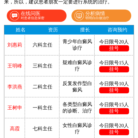
来，所以，建议患者朋友一定要进行系统的治疗。
在线问医
分析病情
对患者信息保密
明明白白做治疗
姓名
资历
擅长
咨询预约
青少年白癜风
今日限号20人
刘惠莉
六科主任
诊疗
挂号
疑难白癜风诊
今日限号15人
王明峰
三科主任
疗
挂号
反复发作型白
今日限号10人
李洪燕
二科主任
癜风
挂号
各类型白癜风
今日限号15人
王树申
一科主任
的诊断、治疗
挂号
女性白癜风诊
今日限号20人
高霞
七科主任
疗
挂号