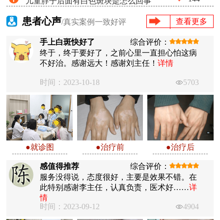
儿童脖子后面有白色斑块是怎么回事
患者心声
查看更多
/真实案例一致好评
手上白斑快好了
综合评价：
终于，终于要好了，之前心里一直担心怕这病
不好治。感谢远大！感谢刘主任！
详情
时间：2023-10-18
5703
●就诊图
●治疗前
●治疗后
感值得推荐
综合评价：
服务没得说，态度很好，主要是效果不错。在
此特别感谢李主任，认真负责，医术好……
详
情
时间：2023-09-12
4904